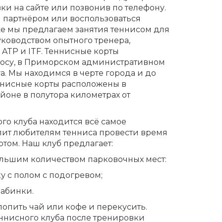
ки на сайте или позвонив по телефону.
 партнёром или воспользоваться
же мы предлагаем занятия теннисом для
уководством опытного тренера,
ATP и ITF. Теннисные корты
осу, в Приморском административном
а. Мы находимся в черте города и до
еннисные корты расположены в
йоне в полутора километрах от
го клуба находится всё самое
лит любителям тенниса провести время
ом. Наш клуб предлагает:
ольшим количеством парковочных мест:
у с полом с подогревом;
кабинки.
попить чай или кофе и перекусить.
ннисного клуба после тренировки