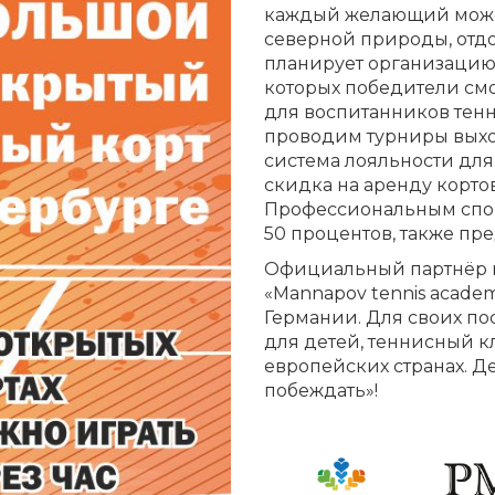
каждый желающий може
северной природы, отдо
планирует организацию 
которых победители смо
для воспитанников тен
проводим турниры выхо
система лояльности для
скидка на аренду корто
Профессиональным спо
50 процентов, также пр
Официальный партнёр к
«Mannapov tennis acade
Германии. Для своих по
для детей, теннисный к
европейских странах. Д
побеждать»!