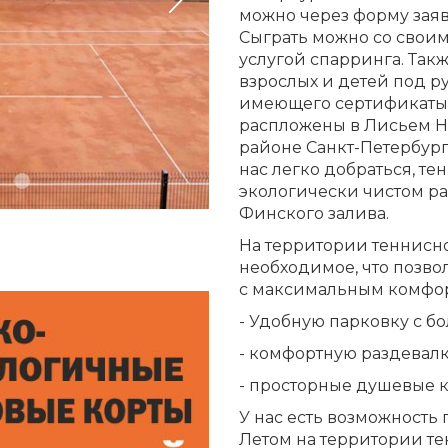
можно через форму заяв
Сыграть можно со своим
услугой спарринга. Так
взрослых и детей под р
имеющего сертификаты 
распложены в Лисьем Н
районе Санкт-Петербург
нас легко добраться, т
экологически чистом ра
Финского залива.
На территории теннисно
необходимое, что позво
с максимальным комфорт
- Удобную парковку с б
- комфортную раздевалк
- просторные душевые 
У нас есть возможность 
Летом на территории те